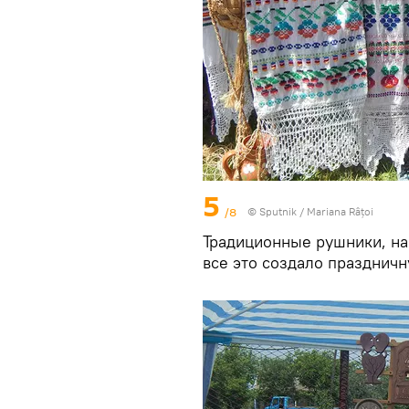
5
/8
© Sputnik / Mariana Râțoi
Традиционные рушники, н
все это создало праздничн