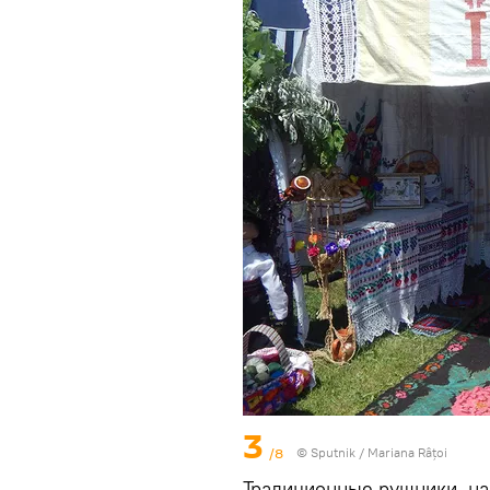
3
/8
© Sputnik / Mariana Râțoi
Традиционные рушники, н