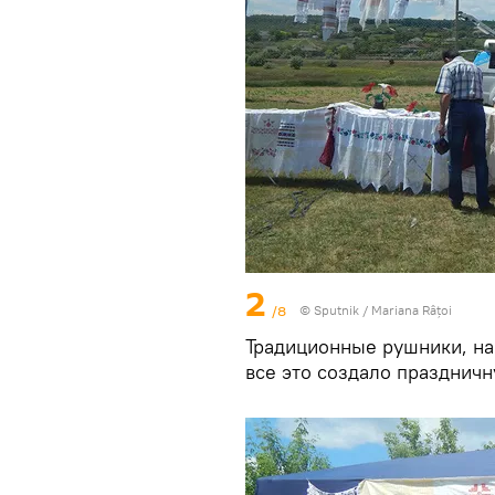
2
/8
© Sputnik / Mariana Râțoi
Традиционные рушники, н
все это создало праздничн