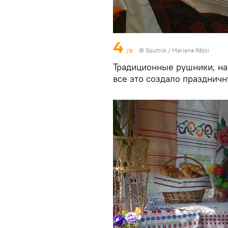
4
/8
© Sputnik / Mariana Râțoi
Традиционные рушники, н
все это создало праздничн