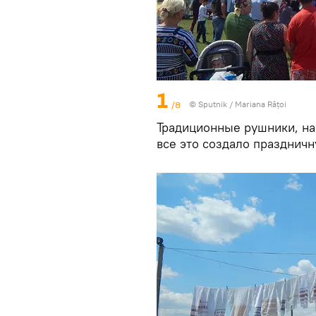
1
/8
© Sputnik / Mariana Râțoi
Традиционные рушники, н
все это создало праздничн