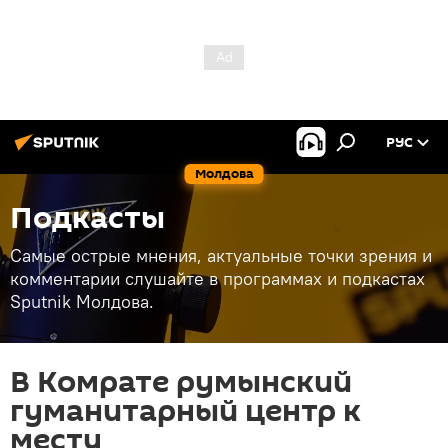
РУС
Молдова
Подкасты
Самые острые мнения, актуальные точки зрения и
комментарии слушайте в программах и подкастах
Sputnik Молдова.
В Комрате румынский
гуманитарный центр к
месту