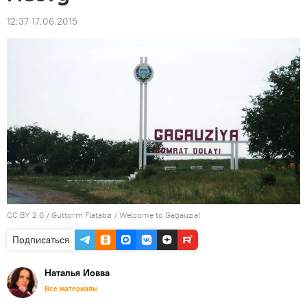
12:37 17.06.2015
CC BY 2.0
/
Guttorm Flatabø
/
Welcome to Gagauzia!
Подписаться
Наталья Иовва
Все материалы