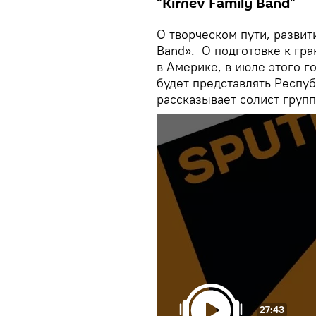
"Kirnev Family Band"
О творческом пути, развит
Band». О подготовке к гр
в Америке, в июле этого го
будет представлять Респуб
рассказывает солист груп
27:43