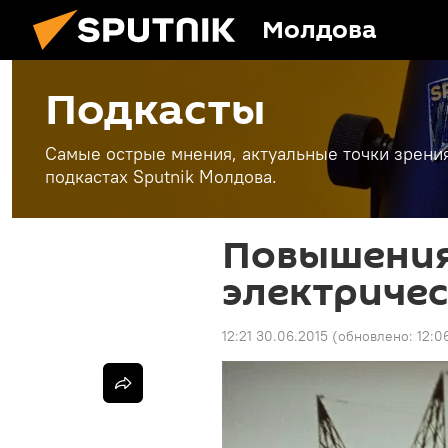
Молдова
Подкасты
Самые острые мнения, актуальные точки зрени
подкастах Sputnik Молдова.
Повышения
электричес
12:21 30.06.2015
(обновлено:
12:0