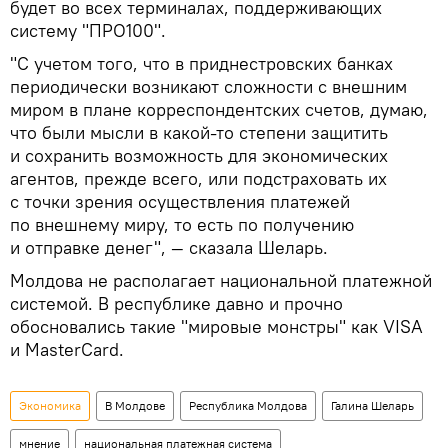
будет во всех терминалах, поддерживающих
систему "ПРО100".
"С учетом того, что в приднестровских банках
периодически возникают сложности с внешним
миром в плане корреспондентских счетов, думаю,
что были мысли в какой-то степени защитить
и сохранить возможность для экономических
агентов, прежде всего, или подстраховать их
с точки зрения осуществления платежей
по внешнему миру, то есть по получению
и отправке денег", — сказала Шеларь.
Молдова не располагает национальной платежной
системой. В республике давно и прочно
обосновались такие "мировые монстры" как VISA
и MasterCard.
Экономика
В Молдове
Республика Молдова
Галина Шеларь
мнение
национальная платежная система