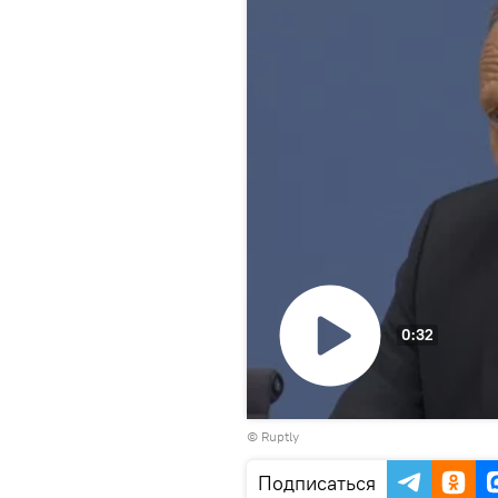
0:32
Воспроизвести
©
Ruptly
видео
Подписаться