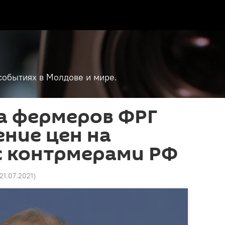
событиях в Молдове и мире.
а фермеров ФРГ
ение цен на
с контрмерами РФ
 21.07.2021
)