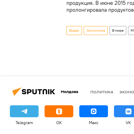
продукция. В июне 2015 го
пролонгировала продуктово
Видео
Экономика
В мире
М
Молдова
ПОЛИТИКА
ЭКОН
Telegram
OK
Макс
VK