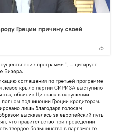
роду Греции причину своей
существление программы", — цитирует
е Визера.
икацию соглашения по третьей программе
и левое крыло партии СИРИЗА выступило
ьства, обвинив Ципраса в нарушении
 полном подчинении Греции кредиторам.
ировано лишь благодаря голосам
образом высказалась за европейский путь
лял, что правительство при проведении
еть твердое большинство в парламенте.