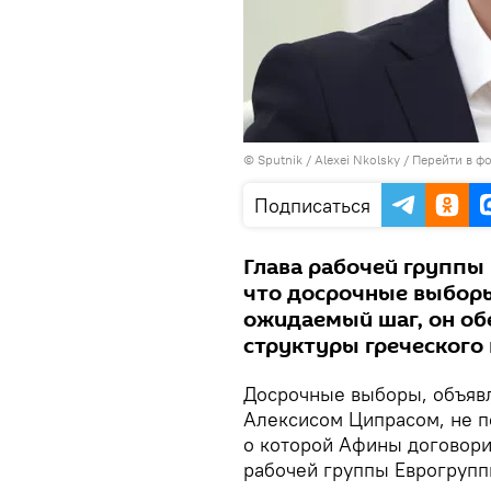
© Sputnik / Alexei Nkolsky
/
Перейти в ф
Подписаться
Глава рабочей группы
что досрочные выборы
ожидаемый шаг, он об
структуры греческого 
Досрочные выборы, объяв
Алексисом Ципрасом, не п
о которой Афины договорил
рабочей группы Еврогруп