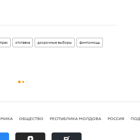
прас
отставка
досрочные выборы
финпомощь
ОМИКА
ОБЩЕСТВО
РЕСПУБЛИКА МОЛДОВА
РОССИЯ
ПОД