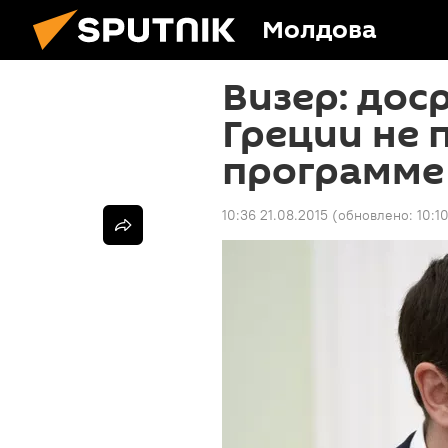
Молдова
Визер: дос
Греции не
программе
10:36 21.08.2015
(обновлено:
10:1