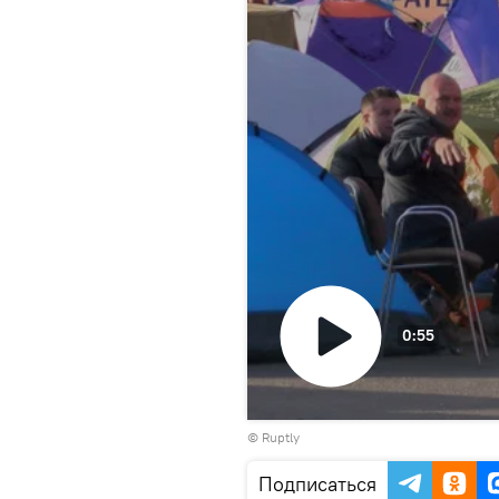
0:55
Воспроизвести
©
Ruptly
видео
Подписаться