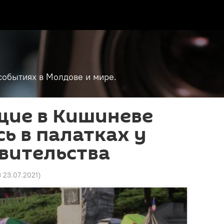
событиях в Молдове и мире.
ие в Кишиневе
ь в палатках у
вительства
3 23.07.2021
)