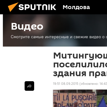
Молдова
Видео
Смотрите самые интересные и свежие видео о 
Митингующ
поселилилс
здания пра
19:51 08.09.2015
(обновлено:
14:4