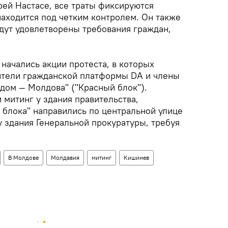
рей Настасе, все траты фиксируются
находится под четким контролем. Он также
удут удовлетворены требования граждан,
начались акции протеста, в которых
ители гражданской платформы DA и члены
дом — Молдова" ("Красный блок").
 митинг у здания правительства,
 блока" направились по центральной улице
у здания Генеральной прокуратуры, требуя
В Молдове
Молдавия
митинг
Кишинев