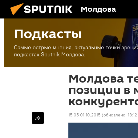
Молдова
Подкасты
Самые острые мнения, актуальные точки зрени
подкастах Sputnik Молдова.
Молдова те
позиции в 
конкурент
15:05 01.10.2015
(обновлено:
18:12