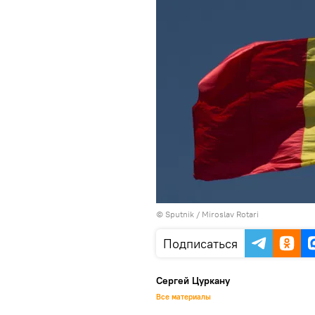
© Sputnik / Miroslav Rotari
Подписаться
Сергей Цуркану
Все материалы