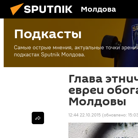
Молдова
Подкасты
Самые острые мнения, актуальные точки зрени
подкастах Sputnik Молдова.
Глава этни
евреи обо
Молдовы
12:44 22.10.2015
(обновлено:
15:0