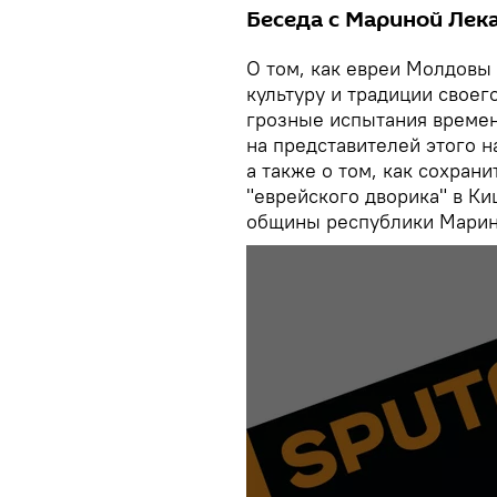
Беседа с Мариной Лека
О том, как евреи Молдовы
культуру и традиции своег
грозные испытания време
на представителей этого н
а также о том, как сохран
"еврейского дворика" в К
общины республики Марин