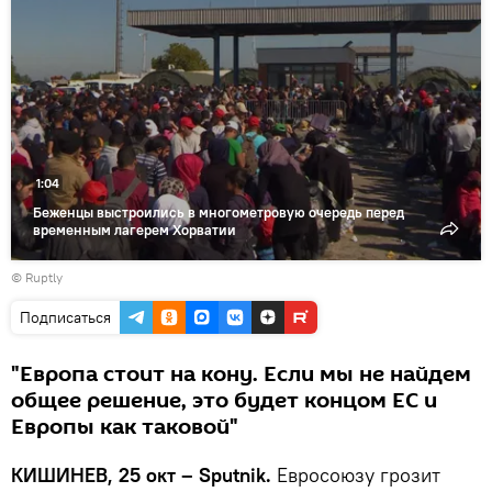
видео
1:04
Беженцы выстроились в многометровую очередь перед
временным лагерем Хорватии
©
Ruptly
Подписаться
"Европа стоит на кону. Если мы не найдем
общее решение, это будет концом ЕС и
Европы как таковой"
КИШИНЕВ, 25 окт – Sputnik.
Евросоюзу грозит