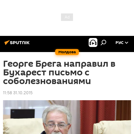
РУС
Молдова
Георге Брега направил в
Бухарест письмо с
соболезнованиями
11:58 31.10.2015