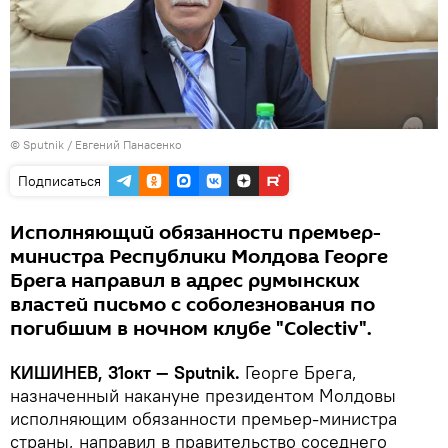
© Sputnik / Евгений Панасенко
Подписаться
Исполняющий обязанности премьер-
министра Республики Молдова Георге
Брега направил в адрес румынских
властей письмо с соболезнования по
погибшим в ночном клубе "Colectiv".
КИШИНЕВ, 31окт —
Sputnik
.
Георге Брега,
назначенный накануне президентом Молдовы
исполняющим обязанности премьер-министра
страны, направил в правительство соседнего