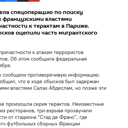
ела спецоперацию по поиску
к французскими властями
астности к терактам в Париже.
ысков оцепили часть мигрантского
причастности к атакам террористов
атов. Об этом сообщила федеральная
ября.
ы сообщали противоречивую информацию.
ообщил, что в ходе обысков был задержан
ми властями Салах Абдеслам, но позже эти
же произошла серия терактов. Неизвестные
из ресторанов, три взрыва прозвучали
ти от стадиона "Стад де Франс", где
атч футбольных сборных Франции