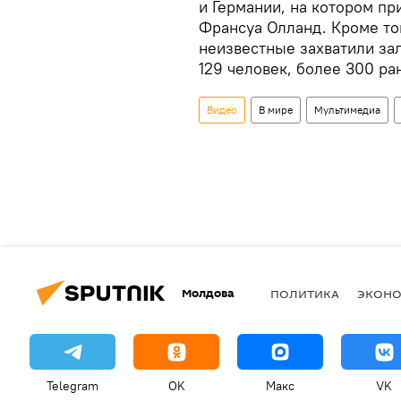
и Германии, на котором п
Франсуа Олланд. Кроме тог
неизвестные захватили за
129 человек, более 300 ра
Видео
В мире
Мультимедиа
Молдова
ПОЛИТИКА
ЭКОН
Telegram
OK
Макс
VK