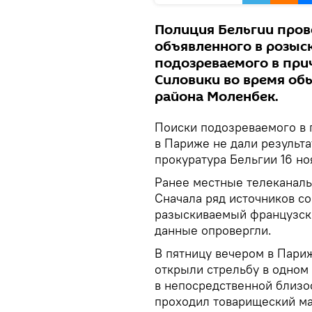
Полиция Бельгии пров
объявленного в розыс
подозреваемого в прич
Силовики во время об
района Моленбек.
Поиски подозреваемого в 
в Париже не дали результ
прокуратура Бельгии 16 но
Ранее местные телеканал
Сначала ряд источников с
разыскиваемый французски
данные опровергли.
В пятницу вечером в Пари
открыли стрельбу в одном 
в непосредственной близос
проходил товарищеский м