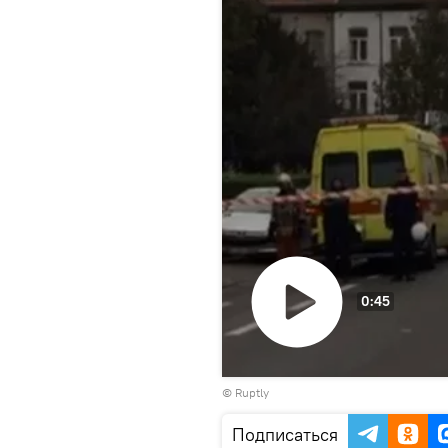
0:45
Воспроизвести
©
Ruptly
видео
Подписаться