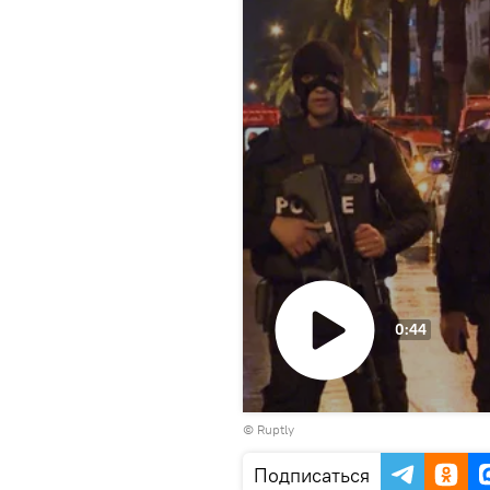
0:44
Воспроизвести
©
Ruptly
видео
Подписаться