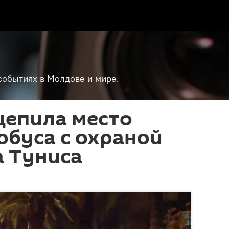
событиях в Молдове и мире.
цепила место
обуса с охраной
а Туниса