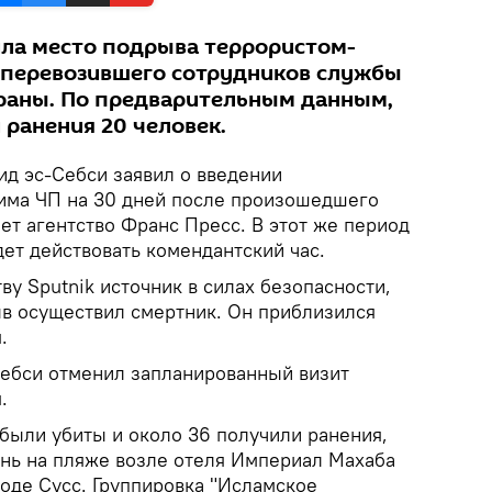
ла место подрыва террористом-
 перевозившего сотрудников службы
раны. По предварительным данным,
 ранения 20 человек.
ид эс-Себси заявил о введении
има ЧП на 30 дней после произошедшего
ает агентство Франс Пресс. В этот же период
дет действовать комендантский час.
ву Sputnik источник в силах безопасности,
ыв осуществил смертник. Он приблизился
.
ебси отменил запланированный визит
.
 были убиты и около 36 получили ранения,
онь на пляже возле отеля Империал Махаба
оде Сусс. Группировка "Исламское