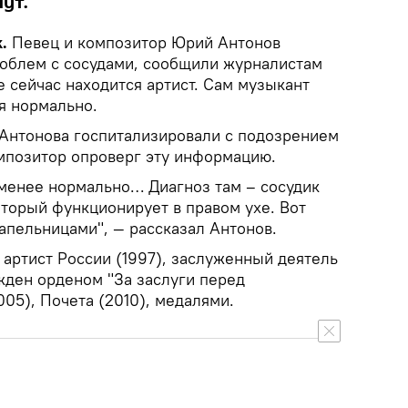
ут.
k.
Певец и композитор Юрий Антонов
роблем с сосудами, сообщили журналистам
е сейчас находится артист. Сам музыкант
бя нормально.
Антонова госпитализировали с подозрением
омпозитор опроверг эту информацию.
 менее нормально… Диагноз там – сосудик
оторый функционирует в правом ухе. Вот
апельницами", — рассказал Антонов.
артист России (1997), заслуженный деятель
жден орденом "За заслуги перед
005), Почета (2010), медалями.