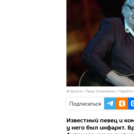
© Sputnik / Тарас Литвиненко
/
Перейти 
Подписаться
Известный певец и ко
у него был инфаркт. 