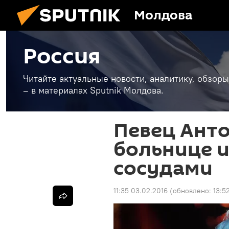
Молдова
Россия
Читайте актуальные новости, аналитику, обзоры
– в материалах Sputnik Молдова.
Певец Анто
больнице и
сосудами
11:35 03.02.2016
(обновлено:
13:5