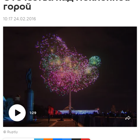
горой
10:17 24.02.2016
1:29
Воспроизвести
©
Ruptly
видео