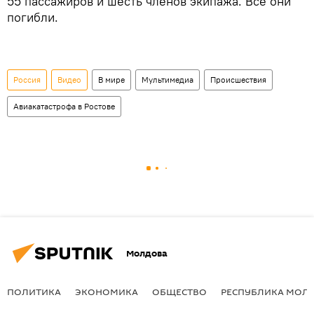
55 пассажиров и шесть членов экипажа. Все они
погибли.
Россия
Видео
В мире
Мультимедиа
Происшествия
Авиакатастрофа в Ростове
Молдова
ПОЛИТИКА
ЭКОНОМИКА
ОБЩЕСТВО
РЕСПУБЛИКА МОЛ