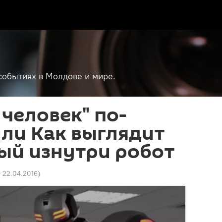
событиях в Молдове и мире.
человек" по-
или Как выглядит
ый изнутри робот
9 22.04.2016
)