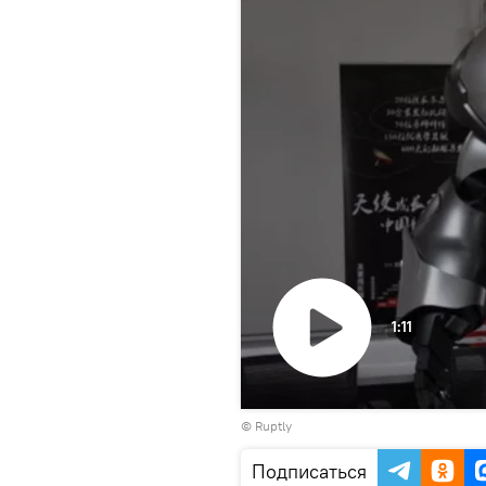
1:11
Воспроизвести
©
Ruptly
видео
Подписаться