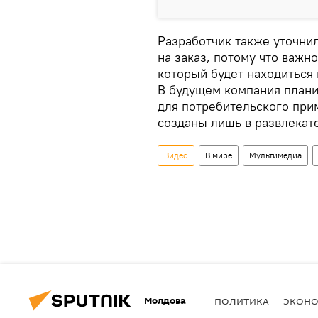
Разработчик также уточнил
на заказ, потому что важн
который будет находиться 
В будущем компания плани
для потребительского прим
созданы лишь в развлекат
Видео
В мире
Мультимедиа
Молдова
ПОЛИТИКА
ЭКОН