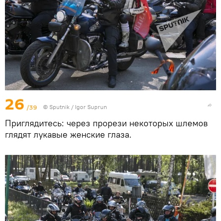
26
/39
© Sputnik / Igor Suprun
Приглядитесь: через прорези некоторых шлемов
глядят лукавые женские глаза.