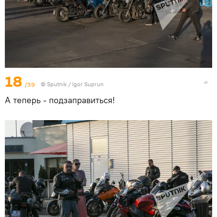
18
/39
© Sputnik / Igor Suprun
А теперь - подзаправиться!