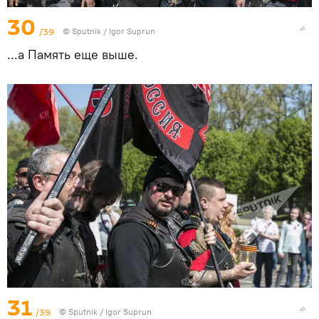
30
/39
© Sputnik / Igor Suprun
...а Память еще выше.
31
/39
© Sputnik / Igor Suprun