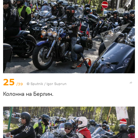
25
/39
© Sputnik / Igor Suprun
Колонна на Берлин.