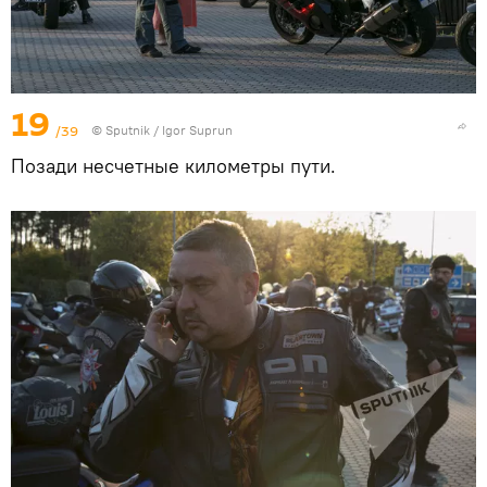
19
/39
© Sputnik / Igor Suprun
Позади несчетные километры пути.