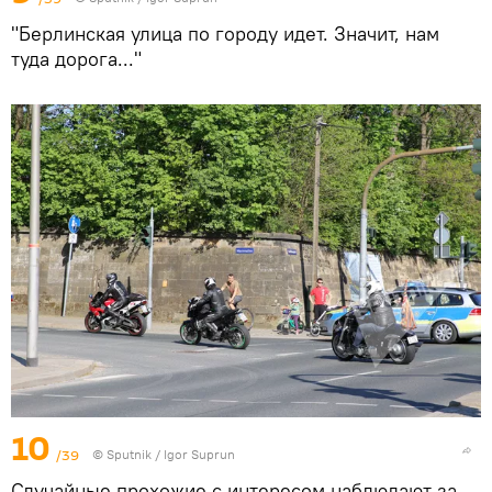
"Берлинская улица по городу идет. Значит, нам
туда дорога..."
10
/39
© Sputnik / Igor Suprun
Случайные прохожие с интересом наблюдают за