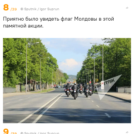
8
/39
© Sputnik / Igor Suprun
Приятно было увидеть флаг Молдовы в этой
памятной акции.
9
/39
© Sputnik / Igor Suprun