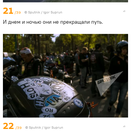
21
/39
© Sputnik / Igor Suprun
И днем и ночью они не прекращали путь.
22
/39
© Sputnik / Igor Suprun