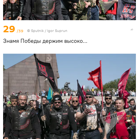
29
/39
© Sputnik / Igor Suprun
Знамя Победы держим высоко...