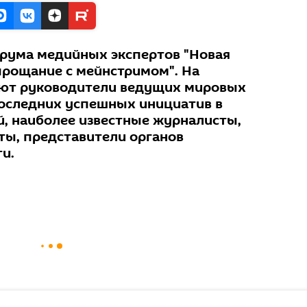
рума медийных экспертов "Новая
прощание с мейнстримом". На
ют руководители ведущих мировых
оследних успешных инициатив в
, наиболее известные журналисты,
ы, представители органов
и.