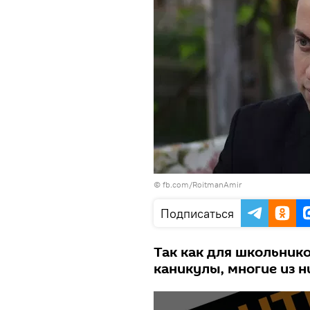
© fb.com/RoitmanAmir
Подписаться
Так как для школьнико
каникулы, многие из 