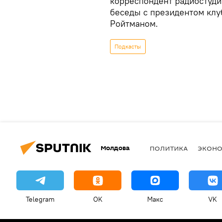
корреспондент радиостудии
беседы с президентом кл
Ройтманом.
Подкасты
Молдова
ПОЛИТИКА
ЭКОН
Telegram
OK
Макс
VK