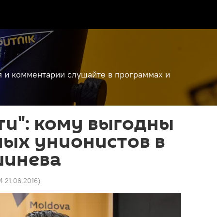
я и комментарии слушайте в программах и
ти": кому выгодны
ных унионистов в
шинева
4 21.06.2016
)