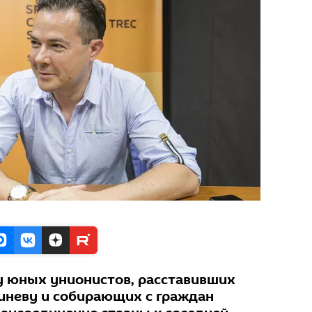
 у юных унионистов, расставивших
иневу и собирающих с граждан