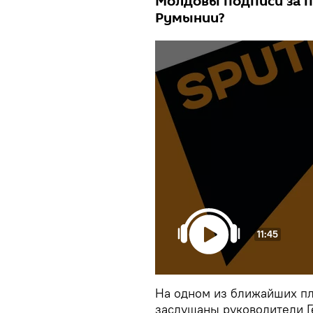
Молдовы подписи за п
Румынии?
11:45
На одном из ближайших пл
заслушаны руководители Г