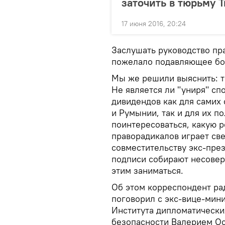
заточить в тюрьму 
17 июня 2016, 20:24
Заслушать руководство пр
пожелало подавляющее бол
Мы же решили выяснить: т
Не является ли "униря" с
дивидендов как для самих
и Румынии, так и для их п
поинтересоваться, какую 
праворадикалов играет св
совместительству экс-пре
подписи собирают несовер
этим заниматься.
Об этом корреспондент ра
поговорил с экс-вице-мин
Института дипломатически
безопасности Валерием О