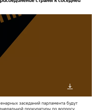
рисоединение страны к соседней
енарных заседаний парламента будут
енеральной прокуратуры по вопросу