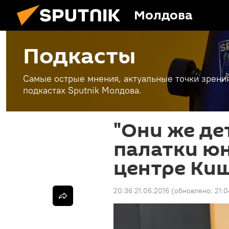
Молдова
Подкасты
Самые острые мнения, актуальные точки зрени
подкастах Sputnik Молдова.
"Они же де
палатки ю
центре Ки
20:36 21.06.2016
(обновлено:
21:0