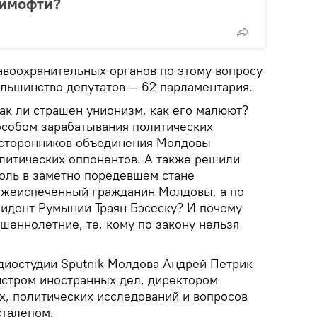
Тимофти?
авоохранительных органов по этому вопросу
ьшинство депутатов — 62 парламентария.
ак ли страшен унионизм, как его малюют?
пособом зарабатывания политических
 сторонников объединения Молдовы
олитических оппонентов. А также решили
роль в заметно поредевшем стане
ежеиспеченный гражданин Молдовы, а по
зидент Румынии Траян Бэсеску? И почему
шеннолетние, те, кому по закону нельзя
диостудии Sputnik Молдова Андрей Петрик
истром иностранных дел, директором
х, политических исследований и вопросов
сталепом.