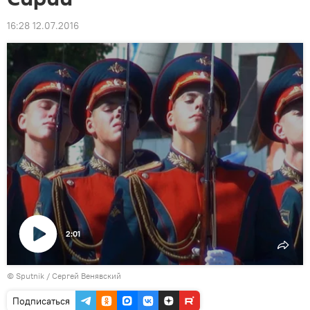
16:28 12.07.2016
2:01
Воспроизвести
© Sputnik / Сергей Венявский
видео
Подписаться