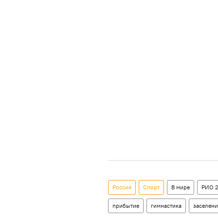
Россия
Спорт
В мире
РИО 2
прибытие
гимнастика
заселени