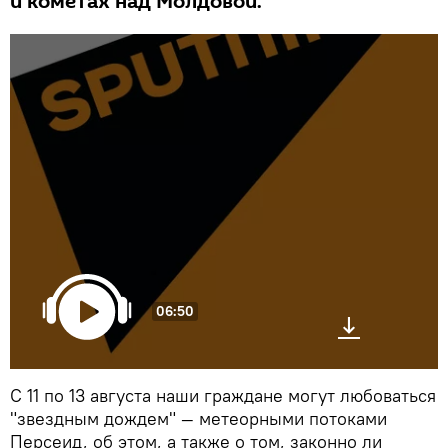
и кометах над Молдовой.
06:50
С 11 по 13 августа наши граждане могут любоваться
"звездным дождем" — метеорными потоками
Персеид, об этом, а также о том, законно ли