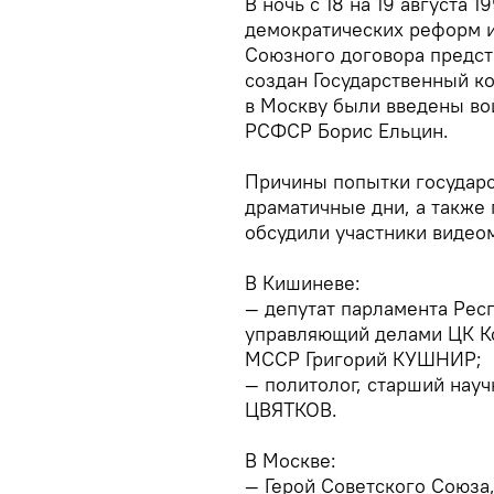
В ночь с 18 на 19 августа 
демократических реформ 
Союзного договора предс
создан Государственный к
в Москву были введены во
РСФСР Борис Ельцин.
Причины попытки государс
драматичные дни, а также
обсудили участники видео
В Кишиневе:
— депутат парламента Рес
управляющий делами ЦК Ко
МССР Григорий КУШНИР;
— политолог, старший нау
ЦВЯТКОВ.
В Москве:
— Герой Советского Союза,