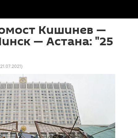
еомост Кишинев —
инск — Астана: "25
 21.07.2021
)