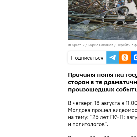
© Sputnik / Борис Бабанов
/
Перейти в 
Подписаться
Причины попытки госу
сторон в те драматичн
произошедших событи
В четверг, 18 августа в 11
Молдова прошел видеомос
на тему: "25 лет ГКЧП: авг
и политологов".