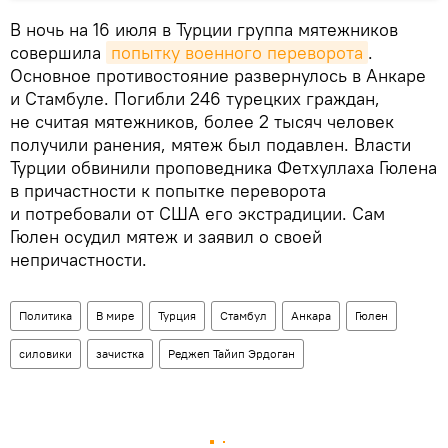
В ночь на 16 июля в Турции группа мятежников
совершила
попытку военного переворота
.
Основное противостояние развернулось в Анкаре
и Стамбуле. Погибли 246 турецких граждан,
не считая мятежников, более 2 тысяч человек
получили ранения, мятеж был подавлен. Власти
Турции обвинили проповедника Фетхуллаха Гюлена
в причастности к попытке переворота
и потребовали от США его экстрадиции. Сам
Гюлен осудил мятеж и заявил о своей
непричастности.
Политика
В мире
Турция
Стамбул
Анкара
Гюлен
силовики
зачистка
Реджеп Тайип Эрдоган