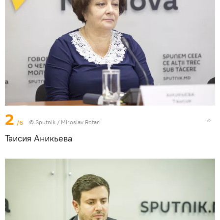
2
/6
© Sputnik / Miroslav Rotari
Таисия Аникьева