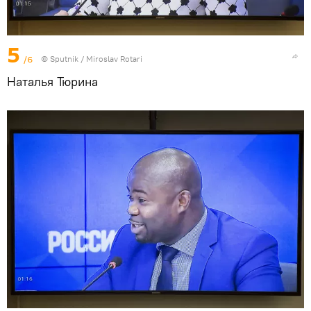
5
/6
© Sputnik / Miroslav Rotari
Наталья Тюрина