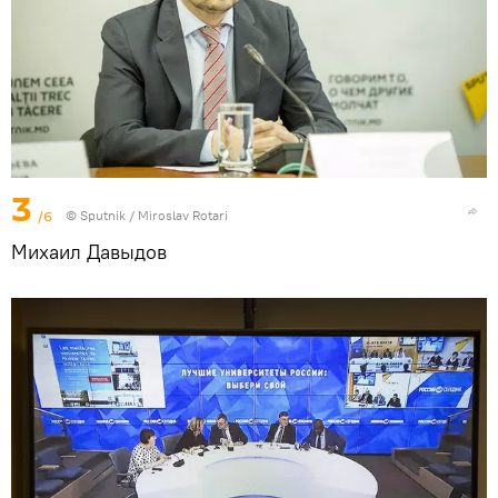
3
/6
© Sputnik / Miroslav Rotari
Михаил Давыдов