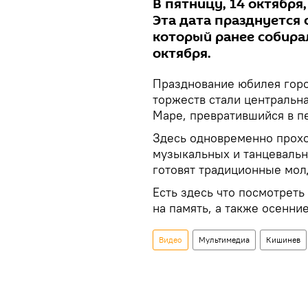
В пятницу, 14 октября
Эта дата празднуется 
который ранее собирал
октября.
Празднование юбилея горо
торжеств стали центральн
Маре, превратившийся в п
Здесь одновременно прохо
музыкальных и танцевальн
готовят традиционные мол
Есть здесь что посмотрет
на память, а также осенн
Видео
Мультимедиа
Кишинев