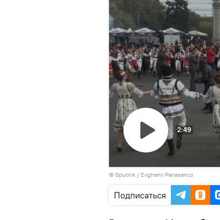
2:49
Воспроизвести
© Sputnik / Evghenii Panasenco
видео
Подписаться