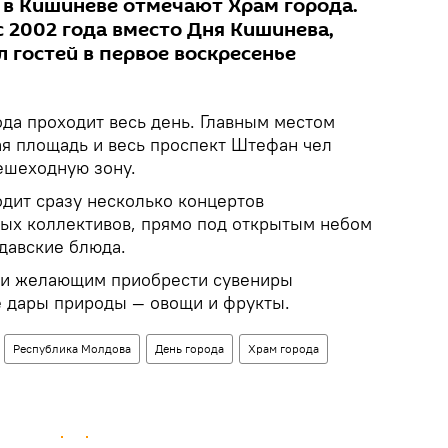
, в Кишиневе отмечают Храм города.
с 2002 года вместо Дня Кишинева,
 гостей в первое воскресенье
да проходит весь день. Главным местом
ая площадь и весь проспект Штефан чел
ешеходную зону.
дит сразу несколько концертов
ых коллективов, прямо под открытым небом
давские блюда.
ь и желающим приобрести сувениры
ие дары природы — овощи и фрукты.
Республика Молдова
День города
Храм города