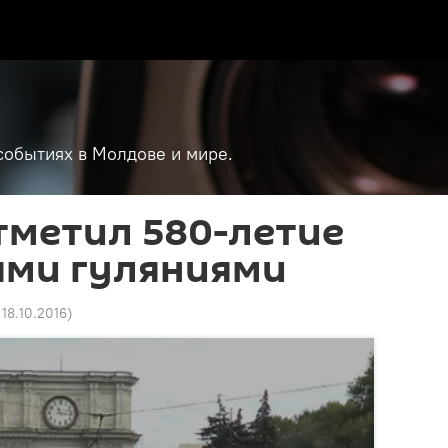
событиях в Молдове и мире.
тметил 580-летие
ми гуляниями
 18.10.2016
)