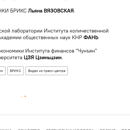
 НКИ БРИКС
Льяна ВЯЗОВСКАЯ
.
ской лаборатории Института количественной
 Академии общественных наук КНР
ФАНЬ
экономики Института финансов "Чунъян"
верситета
ЦЗЯ Цзиньцзин
.
ин
БРИКС
Видео из пресс-центра