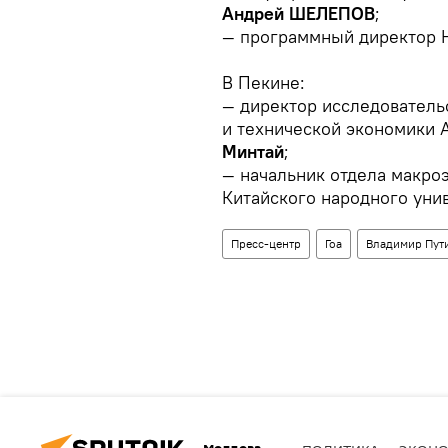
Андрей ШЕЛЕПОВ
;
— программный директор
В Пекине:
— директор исследователь
и технической экономики
Минтай
;
— начальник отдела макро
Китайского народного уни
Пресс-центр
Гоа
Владимир Пут