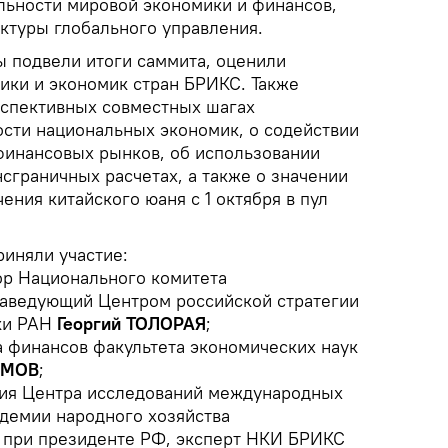
льности мировой экономики и финансов,
ктуры глобального управления.
ы подвели итоги саммита, оценили
ики и экономик стран БРИКС. Также
рспективных совместных шагах
ости национальных экономик, о содействии
финансовых рынков, об использовании
сграничных расчетах, а также о значении
ния китайского юаня с 1 октября в пул
риняли участие:
ор Национального комитета
заведующий Центром российской стратегии
ики РАН
Георгий ТОЛОРАЯ
;
 финансов факультета экономических наук
АМОВ
;
ния Центра исследований международных
адемии народного хозяйства
 при президенте РФ, эксперт НКИ БРИКС