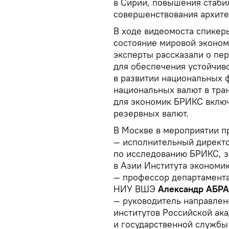
в Сирии, повышения стаби
совершенствования архите
В ходе видеомоста спикер
состояние мировой эконом
эксперты рассказали о пе
для обеспечения устойчив
в развитии национальных 
национальных валют в тран
для экономик БРИКС включе
резервных валют.
В Москве в мероприятии п
— исполнительный директ
по исследованию БРИКС, 
в Азии Института эконом
— профессор департамента
НИУ ВШЭ
Александр АБР
— руководитель направле
институтов Российской ак
и государственной службы