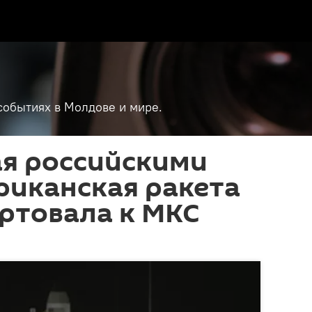
событиях в Молдове и мире.
я российскими
риканская ракета
артовала к МКС