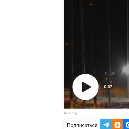
0:37
Воспроизвести
©
Ruptly
видео
Подписаться