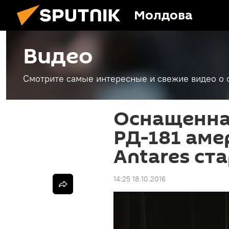
Молдова
Видео
Смотрите самые интересные и свежие видео о 
Оснащенна
РД-181 аме
Аntares ст
14:25 18.10.2016