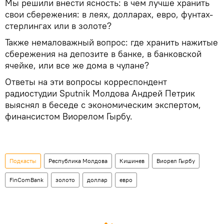
Мы решили внести ясность: в чем лучше хранить
свои сбережения: в леях, долларах, евро, фунтах-
стерлингах или в золоте?
Также немаловажный вопрос: где хранить нажитые
сбережения на депозите в банке, в банковской
ячейке, или все же дома в чулане?
Ответы на эти вопросы корреспондент
радиостудии Sputnik Молдова Андрей Петрик
выяснял в беседе с экономическим экспертом,
финансистом Виорелом Гырбу.
Подкасты
Республика Молдова
Кишинев
Виорел Гырбу
FinComBank
золото
доллар
евро