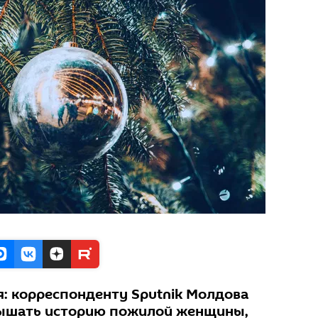
: корреспонденту Sputnik Молдова
лышать историю пожилой женщины,