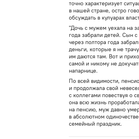
точно характеризует ситу
в нашей стране, остро гов
обсуждать в кулуарах влас
"Дочь с мужем уехала на з
года забрали детей. Сын с
через полтора года забрал
деньги, которые я не трач
им даются там. Вот и прих
самой и никому не докучат
напарнице.
По всей видимости, пенсио
и продолжала свой невесе
с коллегами повествуя о с
она всю жизнь проработал
на пенсию, муж давно умер,
в абсолютном одиночестве,
семейный праздник.