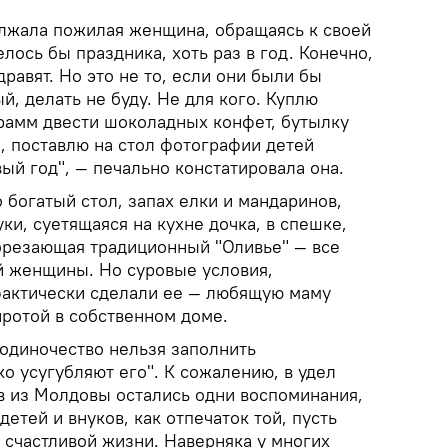
олжала пожилая женщина, обращаясь к своей
лось бы праздника, хоть раз в год. Конечно,
дравят. Но это не то, если они были бы
й, делать не буду. Не для кого. Куплю
грамм двести шоколадных конфет, бутылку
, поставлю на стол фотографии детей
овый год", — печально констатировала она.
о богатый стол, запах елки и мандаринов,
ки, суетящаяся на кухне дочка, в спешке,
дорезающая традиционный "Оливье" — все
ой женщины. Но суровые условия,
фактически сделали ее — любящую маму
иротой в собственном доме.
"одиночество нельзя заполнить
о усугубляют его". К сожалению, в удел
в из Молдовы остались одни воспоминания,
тей и внуков, как отпечаток той, пусть
 счастливой жизни. Наверняка у многих