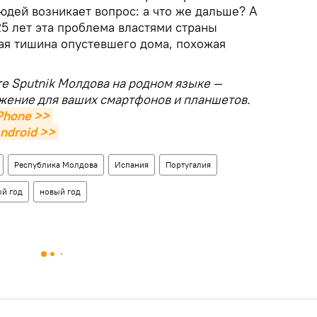
юдей возникает вопрос: а что же дальше? А
 25 лет эта проблема властями страны
ая тишина опустевшего дома, похожая
те Sputnik Молдова на родном языке —
жение для ваших смартфонов и планшетов.
Phone >>
ndroid >>
Республика Молдова
Испания
Португалия
й год
новый год