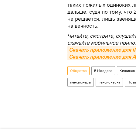
таких пожилых одиноких л
дальше, судя по тому, что
не решается, лишь звенящ
на вечность.
Читайте, смотрите, слушай
скачайте мобильное прило
Скачать приложение для i
Скачать приложение для A
Общество
В Молдове
Кишинев
пенсионеры
пенсионерка
Новы