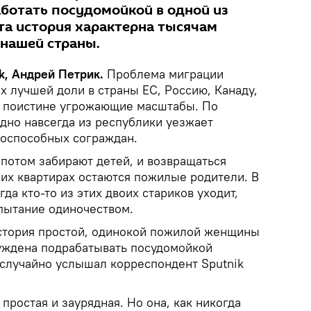
ботать посудомойкой в одной из
та история характерна тысячам
 нашей страны.
k
, Андрей Петрик.
Проблема миграции
х лучшей доли в страны ЕС, Россию, Канаду,
 поистине угрожающие масштабы. По
дно навсегда из республики уезжает
доспособных сограждан.
потом забирают детей, и возвращаться
ших квартирах остаются пожилые родители. В
да кто-то из этих двоих стариков уходит,
спытание одиночеством.
стория простой, одинокой пожилой женщины
уждена подрабатывать посудомойкой
 случайно услышал корреспондент Sputnik
простая и заурядная. Но она, как никогда