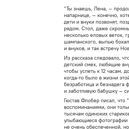
"Ты знаешь, Лена, — прод
напарнице, — конечно, хоте
дети и внуки позвонят, поз
рядом. Стол, даже скромны
несколько еловых веток, 
шампанского, выпью бокал
и внуков, и так встречу Н
Из рассказа следовало, чт
детский смех, любящие вну
чтобы успеть к 12 часам, 
когда-то было в жизни эт
безработица и безнадега 
и заботливую бабушку — с
Гюстав Флобер писал, что 
воспоминаниями, они тольк
тысячам одиноких старико
улыбающиеся фотографии де
не очень обеспеченной, но