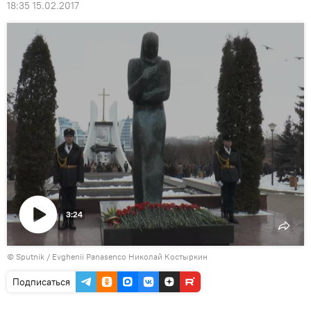
18:35 15.02.2017
3:24
Воспроизвести
© Sputnik / Evghenii Panasenco Николай Костыркин
видео
Подписаться