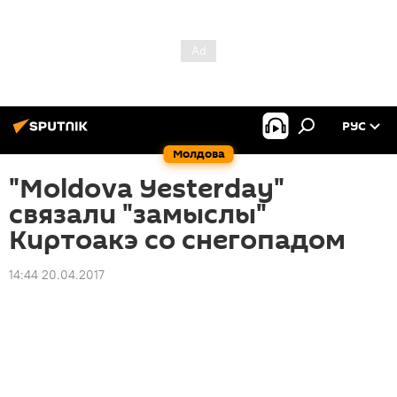
РУС
Молдова
"Moldova Yesterday"
связали "замыслы"
Киртоакэ со снегопадом
14:44 20.04.2017