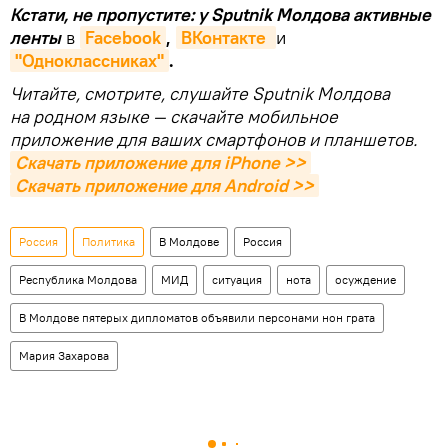
Кстати, не пропустите: у Sputnik Молдова активные
ленты
в
Facebook
,
ВКонтакте 
и
"Одноклассниках"
.
Читайте, смотрите, слушайте Sputnik Молдова
на родном языке — скачайте мобильное
приложение для ваших смартфонов и планшетов.
Скачать приложение для iPhone >>
Скачать приложение для Android >>
Россия
Политика
В Молдове
Россия
Республика Молдова
МИД
ситуация
нота
осуждение
В Молдове пятерых дипломатов объявили персонами нон грата
Мария Захарова