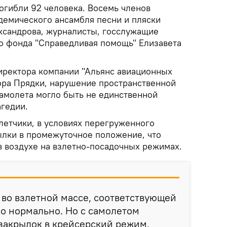
огибли 92 человека. Восемь членов
адемического ансамбля песни и пляски
ксандрова, журналисты, госслужащие
го фонда "Справедливая помощь" Елизавета
иректора компании "Альянс авиационных
ора Прядки, нарушение пространственной
амолета могло быть не единственной
агедии.
летчики, в условиях перегруженного
ылки в промежуточное положение, что
в воздухе на взлетно-посадочных режимах.
 во взлетной массе, соответствующей
о нормально. Но с самолетом
 закрылок в крейсерский режим,