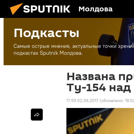
Молдова
Подкасты
Самые острые мнения, актуальные точки зрени
подкастах Sputnik Молдова.
Названа п
Ту-154 на
17:59 02.06.2017
(обновлено:
18:0