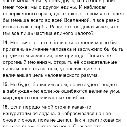
часть меня. Я вижу боль друга, и эта боль ранит
меня тоже: мы с другом едины. И наблюдая
поверженного врага, даже такого, о ком я сожалел
бы меньше всего во всей Вселенной, я все равно
испытываю скорбь. Разве это не доказывает, что
мы все лишь частица единого целого?
14.
Нет ничего, что в большей степени могло бы
привлечь внимание человека и заслужило бы быть
предметом изучения, чем природа. Понять её
огромный механизм, открыть её созидательные
силы и познать законы, управляющие ею —
величайшая цель человеческого разума.
15.
Не будет большим злом, если студент впадет
в заблуждение; если же ошибаются великие умы,
мир дорого оплачивает их ошибки.
16.
Если передо мной стояла какая-то
изнурительная задача, я набрасывался на нее
снова и снова, пока не делал. Так я практиковался
день за днем, с утра до ночи. Сначала это