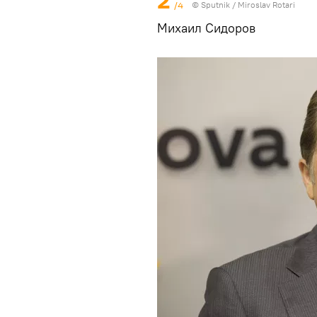
2
/4
© Sputnik / Miroslav Rotari
Михаил Сидоров