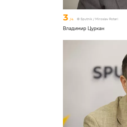
3
/4
© Sputnik / Miroslav Rotari
Владимир Цуркан