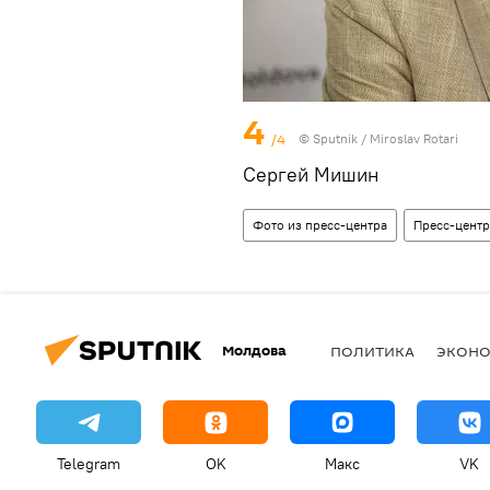
4
/4
© Sputnik / Miroslav Rotari
Сергей Мишин
Фото из пресс-центра
Пресс-центр
Молдова
ПОЛИТИКА
ЭКОН
Telegram
OK
Макс
VK