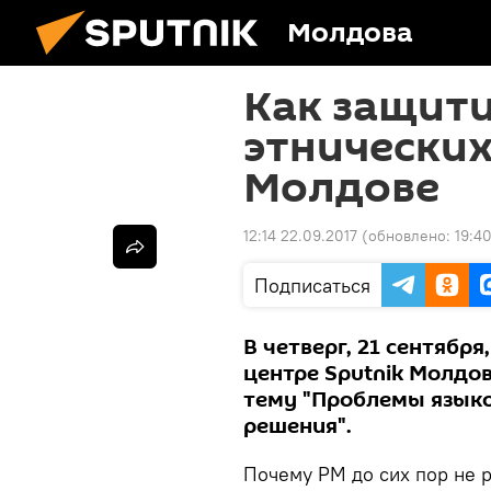
Молдова
Как защити
этнических
Молдове
12:14 22.09.2017
(обновлено:
19:4
Подписаться
В четверг, 21 сентября
центре Sputnik Молдо
тему "Проблемы языко
решения".
Почему РМ до сих пор не 