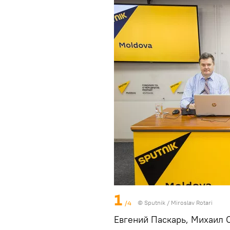
1
/4
© Sputnik / Miroslav Rotari
Евгений Паскарь, Михаил 