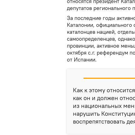
относятся президент Ката
депутатов регионального п
За последние годы активн
Каталонии, официального с
каталонцев нацией, отдель
самоопределенцев, однако
провинции, активное мень
октября с.г. референдум п
от Испании.
Как к этому относитс
как он и должен отно
из национальных мен
нарушить Конституцию
воспрепятствовать де