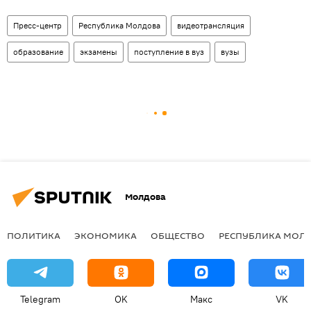
Пресс-центр
Республика Молдова
видеотрансляция
образование
экзамены
поступление в вуз
вузы
Молдова
ПОЛИТИКА
ЭКОНОМИКА
ОБЩЕСТВО
РЕСПУБЛИКА МОЛ
Telegram
OK
Макс
VK