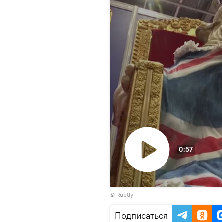
0:57
Воспроизвести
©
Ruptly
видео
Подписаться