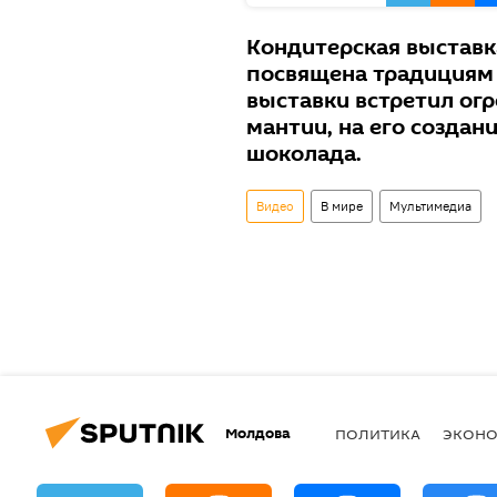
Кондитерская выставк
посвящена традициям и
выставки встретил ог
мантии, на его создан
шоколада.
Видео
В мире
Мультимедиа
Молдова
ПОЛИТИКА
ЭКОН