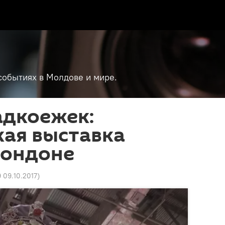
событиях в Молдове и мире.
адкоежек:
кая выставка
Лондоне
9 09.10.2017
)