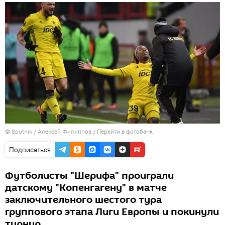
© Sputnik / Алексей Филиппов
/
Перейти в фотобанк
Подписаться
Футболисты "Шерифа" проиграли
датскому "Копенгагену" в матче
заключительного шестого тура
группового этапа Лиги Европы и покинули
турнир