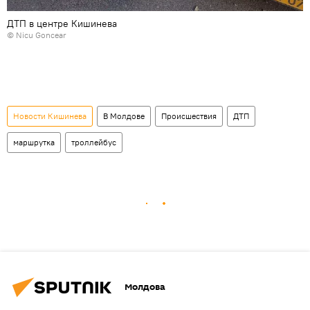
ДТП в центре Кишинева
© Nicu Goncear
Новости Кишинева
В Молдове
Происшествия
ДТП
маршрутка
троллейбус
Молдова