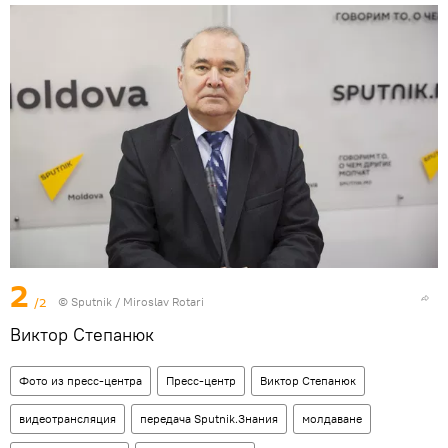
2
/2
© Sputnik / Miroslav Rotari
Виктор Степанюк
Фото из пресс-центра
Пресс-центр
Виктор Степанюк
видеотрансляция
передача Sputnik.Знания
молдаване