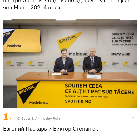
центре Sputnik Молдова по адресу: бул. Штефан
чел Маре, 202, 4 этаж.
1
/2
© Sputnik / Miroslav Rotari
Евгений Паскарь и Виктор Степанюк