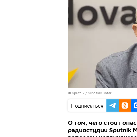
© Sputnik / Miroslav Rotari
Подписаться
О том, чего стоит опа
радиостудии Sputnik М