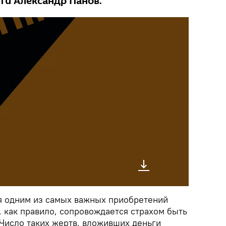
и Александр Панов.
я одним из самых важных приобретений
, как правило, сопровождается страхом быть
исло таких жертв, вложивших деньги