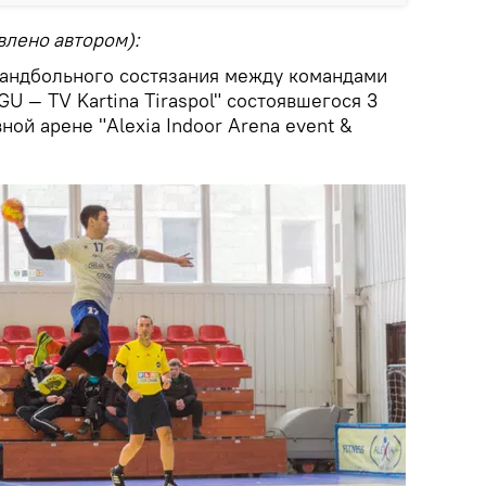
влено автором):
гандбольного состязания между командами
GU — TV Kartina Tiraspol" состоявшегося 3
ной арене "Alexia Indoor Arena event &