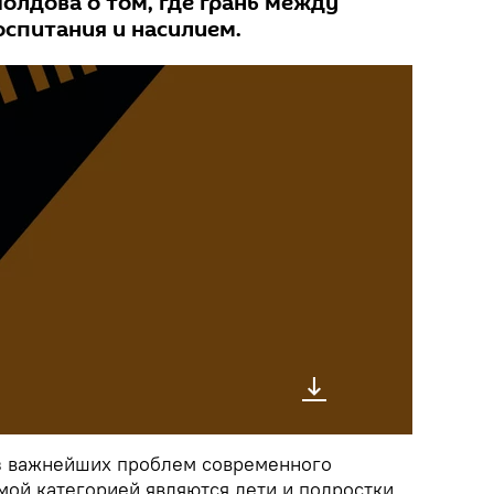
олдова о том, где грань между
спитания и насилием.
з важнейших проблем современного
мой категорией являются дети и подростки.