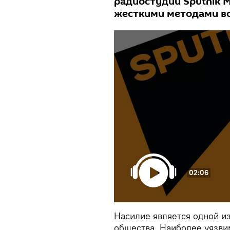
радиостудии Sputnik М
жесткими методами во
02:06
Насилие является одной и
общества. Наиболее уязви