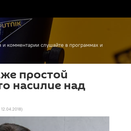
я и комментарии слушайте в программах и
аже простой
то насилие над
4 12.04.2018
)