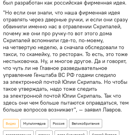
был разработан как российская фирменная идея.
"Но если они знали, что наша фирменная идея
отравлять через дверные ручки, и если они сразу
обвинили именно нас в отравлении Скрипалей,
почему же они про ручку-то вот этого дома
Скрипалей вспомнили где-то, по-моему,
на четвертую неделю, а сначала обследовали то
такси, то скамейку, то ресторан. То есть, это тоже
нестыковочка. Ну, и многое другое. Да и говорят,
что чуть ли не Главное разведывательное
управление Генштаба ВС РФ годами следило
за электронной почтой Юлии Скрипаль. Но чтобы
такое утверждать, надо тоже следить
за электронной почтой Юлии Скрипаль. Так что
здесь они чем больше пытаются оправдаться, тем
больше вопросов возникает", — заявил Лавров.
Видео
Мультимедиа
Россия
Великобритания
расследование
версии
дело Скрипалей
Сергей Лавров