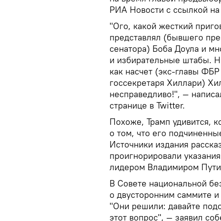
РИА Новости с ссылкой н
"Ого, какой жесткий приг
представлял (бывшего пре
сенатора) Боба Доула и м
и избирательные штабы. Н
как насчет (экс-главы ФБР
госсекретаря Хиллари) Хи
несправедливо!", — напис
странице в Twitter.
Похоже, Трамп удивится, к
о том, что его подчиненны
Источники издания расска
проигнорировали указания
лидером Владимиром Пут
В Совете национальной бе
о двусторонним саммите и 
"Они решили: давайте под
этот вопрос", — заявил со