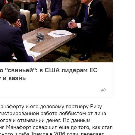
о "свиньей": в США лидерам ЕС
 и казнь
анафорту и его деловому партнеру Рику
гистрированной работе лоббистом от лица
логов и отмывании денег. По данным
ия Манафорт совершил еще до того, как стал
ного штаба Трампа в 2016 году, передает