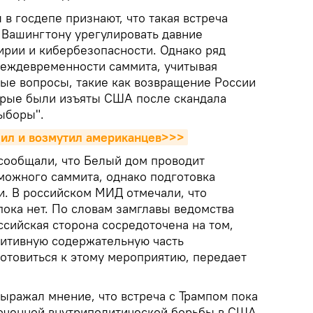
 в госдепе признают, что такая встреча
 Вашингтону урегулировать давние
ирии и кибербезопасности. Однако ряд
реждевременности саммита, учитывая
е вопросы, такие как возвращение России
орые были изъяты США после скандала
ыборы".
шил и возмутил американцев>>>
сообщали, что Белый дом проводит
можного саммита, однако подготовка
и. В российском МИД отмечали, что
пока нет. По словам замглавы ведомства
ссийская сторона сосредоточена на том,
итивную содержательную часть
отовиться к этому мероприятию, передает
выражал мнение, что встреча с Трампом пока
точенной внутриполитической борьбы в США.