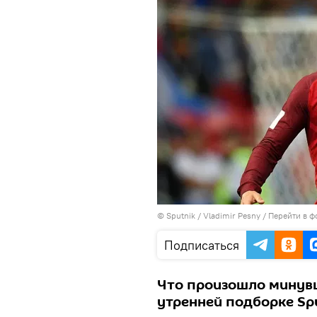
© Sputnik / Vladimir Pesny
/
Перейти в ф
Подписаться
Что произошло минувш
утренней подборке Spu