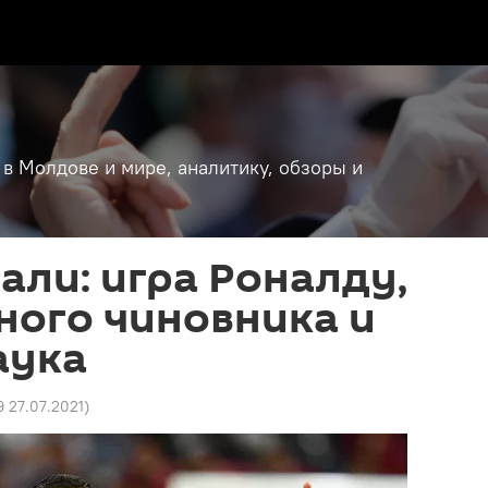
 в Молдове и мире, аналитику, обзоры и
пали: игра Роналду,
ного чиновника и
аука
9 27.07.2021
)