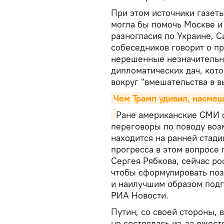
При этом источники газеты
могла бы помочь Москве и
разногласия по Украине, С
собеседников говорит о п
нерешенные незначительны
дипломатических дач, кот
вокруг "вмешательства в в
Чем Трамп удивил, насме
Ране американские СМИ 
переговоры по поводу воз
находится на ранней стади
прогресса в этом вопросе 
Сергея Рябкова, сейчас ро
чтобы сформулировать поз
и наилучшим образом подг
РИА Новости.
Путин, со своей стороны, 
не состоялась из-за ожес