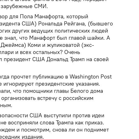
а зарубежные СМИ.
овор для Пола Манафорта, который
зидента США) Рональда Рейгана, (бывшего
ногих других ведущих политических людей
е знал, что Манафорт был главой шайки. А
 Джеймса) Коми и жуликоватой (экс-
ллари и всех остальных? Очень
ал президент США Дональд Трамп на своей
огда прочтет публикацию в Washington Post
е игнорируют президентские указания.
зали, что помощники главы Белого дома
 организовать встречу с российским
иным.
зопасности США выступили против идеи
не восприняли слова Трампа как приказ.
ождем и посмотрим, снова ли он поднимет
беседник издания.